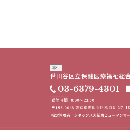
再生
世田谷区立
保健医療福祉総
03-6379-4301
F
受付時間
8:30～22:00
〒156-0043
東京都世田谷区松原6-37-1
指定管理者
：
シダックス大新東ヒューマンサ