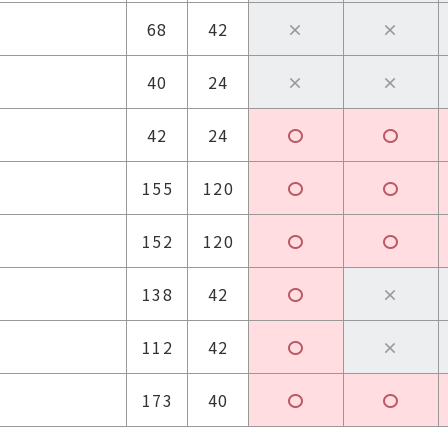
68
42
×
×
40
24
×
×
42
24
〇
〇
155
120
〇
〇
152
120
〇
〇
138
42
〇
×
112
42
〇
×
173
40
〇
〇