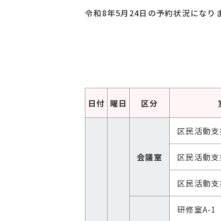
令和8年5月24日の予約状況になり
日付
曜日
区分
区民活動
支
会議室
区民活動
支
区民活動
支
研修室
A-1