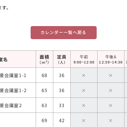
ます。
カレンダー一覧へ戻る
面積
定員
午前
午後A
室名
9:00~
12:00
12:30~
14:30
（m²）
（人）
援会議室
1-1
68
36
×
×
援会議室
1-2
65
36
×
×
援会議室
2
63
33
×
×
69
42
×
×