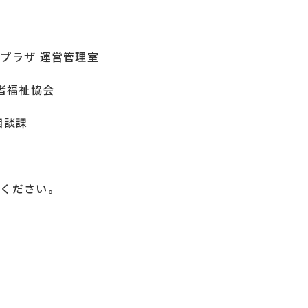
合プラザ 運営管理室
者福祉協会
相談課
覧ください。